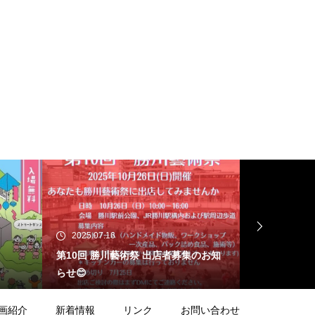
2025.07.16
2025.05.22
第10回 勝川藝術祭 出店者募集のお知
第10回勝川
らせ😊
シート
画紹介
新着情報
リンク
お問い合わせ