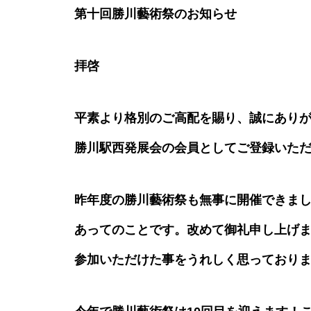
第21回勝川駅西発展会 定例総
第十回勝川藝術祭のお知らせ
会
拝啓
平素より格別のご高配を賜り、誠にあり
新年挨拶
勝川駅西発展会の会員としてご登録いた
昨年度の勝川藝術祭も無事に開催できま
あってのことです。改めて御礼申し上げ
第10回藝術祭 ダンスフェステ
ィバル参加者募集🕺
参加いただけた事をうれしく思っており