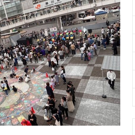
のお知らせ😊
第ニ回 駅西こども祭り🌼
2024藝術祭 エリア紹介❗️