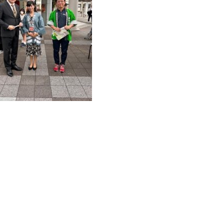
春日井市商店街連合会の各種事
業
勝川藝術祭2018