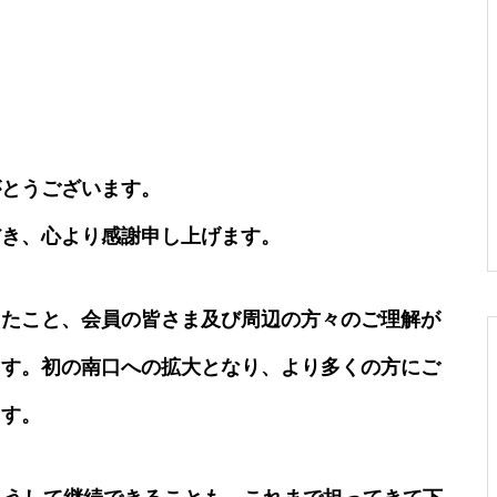
第3回えきにしこども祭り 開
催🌸
がとうございます。
第10回 勝川藝術祭 出店者募集
のお知らせ😊
だき、心より感謝申し上げます。
したこと、会員の皆さま及び周辺の方々のご理解が
ます。初の南口への拡大となり、より多くの方にご
第ニ回 駅西こども祭り🌼
ます。