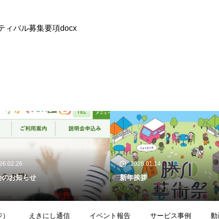
ィバル募集要項docx
26.02.26
2026.01.14
会のお知らせ
新年挨拶
ジ）
えきにし通信
イベント報告
サービス事例
動