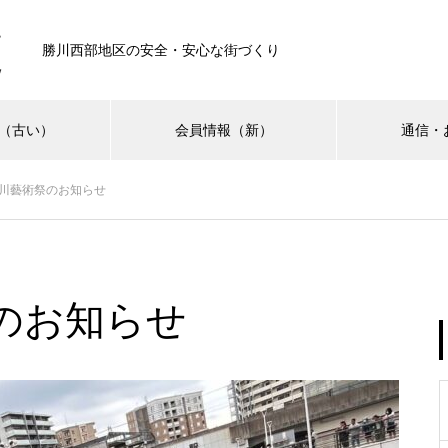
勝川西部地区の安全・安心な街づくり
（古い）
会員情報（新）
通信・
勝川藝術祭のお知らせ
えきにし通信
イベント報告
サービス事例
第3回えきにしこども祭り 開
のお知らせ
催🌸
第10回 勝川藝術祭 出店者募集