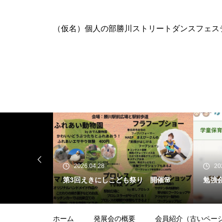
（仮名）個人の部勝川ストリートダンスフェステ
2026.04.28
20
 定例総会
第3回えきにしこども祭り 開催🌸
勉強
ホーム
発展会の概要
会員紹介（古いペー