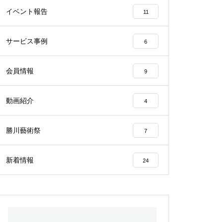
トリーシート
イベント報告
11
サービス事例
6
会員情報
9
第10回勝川藝術祭のお知らせ
動画紹介
4
勝川藝術祭
7
2024年第9回 勝川駅西藝術祭
新着情報
24