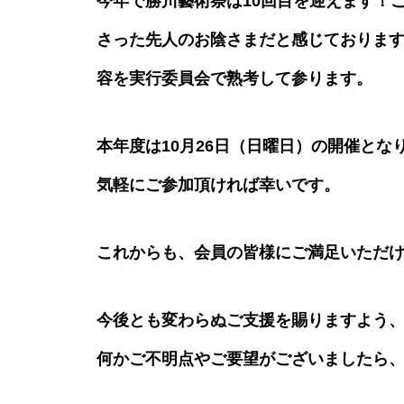
今年で勝川藝術祭は10回目を迎えます！
第９回勝川芸術祭 各ステージ
さった先人のお陰さまだと感じておりま
紹介！！
容を実行委員会で熟考して参ります。
本年度は10月26日（日曜日）の開催と
気軽にご参加頂ければ幸いです。
第10回勝川藝術祭のお知らせ
これからも、会員の皆様にご満足いただ
今後とも変わらぬご支援を賜りますよう
第六回勝川藝術祭プロモーショ
ンビデオ
何かご不明点やご要望がございましたら