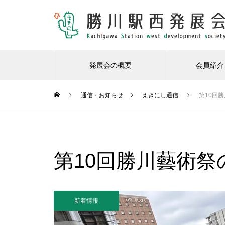
発展会の概要
会員紹介
通信・お知らせ
えきにし通信
第10回
新着情報
第21回勝川駅西発展会 定例総
第10回勝川藝術祭
会
新着情報