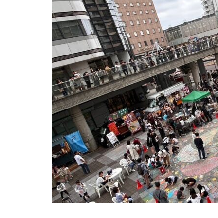
新年挨拶
第10回藝術祭 ダンスフェステ
ィバル参加者募集🕺
第９回勝川芸術祭 各ステージ
紹介！！