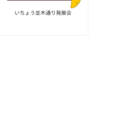
2024年第9回 勝川駅西藝術祭
総合案内 第六回勝川藝術祭
第六回勝川藝術祭について中日
新聞から取材