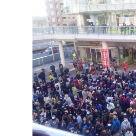
第21回勝川駅西発展会 定例総
会
新年挨拶
第10回藝術祭 ダンスフェステ
ィバル参加者募集🕺