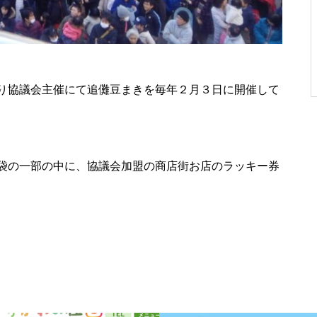
2024藝術祭 エリア紹介❗️
り協議会主催にて追儺豆まきを毎年２月３日に開催して
2021年第6回勝川藝術祭
袋の一部の中に、協議会加盟の商店街お店のラッキー券
第六回勝川藝術祭 『マドンナ
―ロ』ってなに？