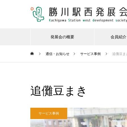
発展会の概要
会員紹介
通信・お知らせ
サービス事例
追儺豆ま
新着情報
第21回勝川駅西発展会 定例総
追儺豆まき
会
サービス事例