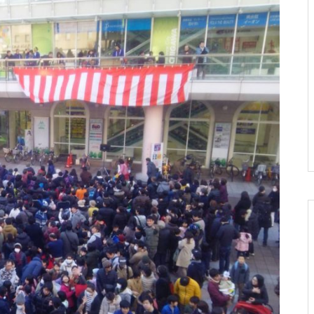
第3回えきにしこども祭り 開
催🌸
第10回 勝川藝術祭 出店者募集
のお知らせ😊
第ニ回 駅西こども祭り🌼