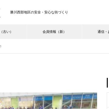
勝川西部地区の安全・安心な街づくり
（古い）
会員情報（新）
通信・
き
えきにし通信
イベント報告
サービス事例
第3回えきにしこども祭り 開
催🌸
第10回 勝川藝術祭 出店者募集