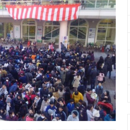
のお知らせ😊
第ニ回 駅西こども祭り🌼
2024藝術祭 エリア紹介❗️