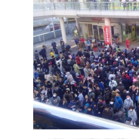
新年挨拶
第10回藝術祭 ダンスフェステ
ィバル参加者募集🕺
第９回勝川芸術祭 各ステージ
紹介！！