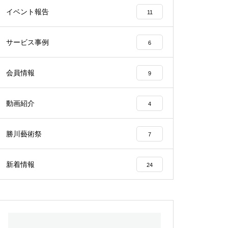
トリーシート
イベント報告
11
サービス事例
6
会員情報
9
第10回勝川藝術祭のお知らせ
動画紹介
4
勝川藝術祭
7
2024年第9回 勝川駅西藝術祭
新着情報
24